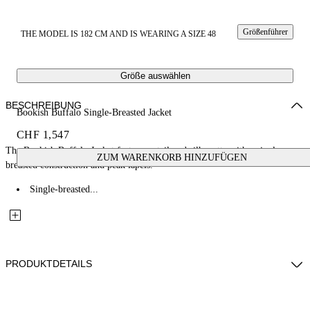
Größenführer
THE MODEL IS 182 CM AND IS WEARING A SIZE 48
Größe auswählen
BESCHREIBUNG
Bookish Buffalo Single-Breasted Jacket
CHF 1,547
The Bookish Buffalo Jacket features a tailored silhouette with a single-
ZUM WARENKORB HINZUFÜGEN
breasted construction and peak lapels.
Single-breasted...
PRODUKTDETAILS
100% Cowhide Leather