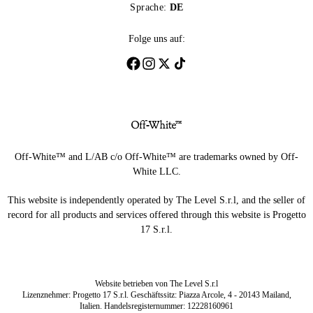
Sprache:
DE
Folge uns auf:
Off-White™ and L/AB c/o Off-White™ are trademarks owned by Off-
White LLC.
This website is independently operated by The Level S.r.l, and the seller of
record for all products and services offered through this website is Progetto
17 S.r.l.
Website betrieben von The Level S.r.l
Lizenznehmer: Progetto 17 S.r.l. Geschäftssitz: Piazza Arcole, 4 - 20143 Mailand,
Italien. Handelsregisternummer: 12228160961