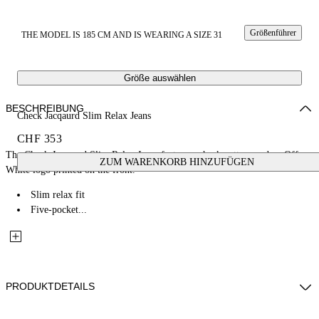
Größenführer
THE MODEL IS 185 CM AND IS WEARING A SIZE 31
Größe auswählen
BESCHREIBUNG
Check Jacqaurd Slim Relax Jeans
CHF 353
The Check Jacqaurd Slim Relax Jeans feature a check pattern and an Off-
ZUM WARENKORB HINZUFÜGEN
White logo printed on the front.
Slim relax fit
Five-pocket...
PRODUKTDETAILS