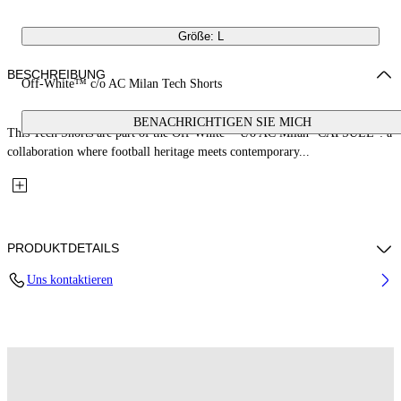
Größe: L
BESCHREIBUNG
Off-White™ c/o AC Milan Tech Shorts
BENACHRICHTIGEN SIE MICH
This Tech Shorts are part of the Off-White™ c/o AC Milan "CAPSULE": a
collaboration where football heritage meets contemporary...
PRODUKTDETAILS
Uns kontaktieren
Fabric: 100% Polyester
Code: 44MCI01DG25F001125