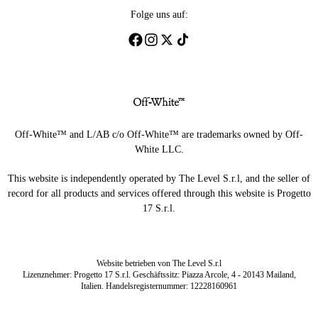
Folge uns auf:
Off-White™ and L/AB c/o Off-White™ are trademarks owned by Off-
White LLC.
This website is independently operated by The Level S.r.l, and the seller of
record for all products and services offered through this website is Progetto
17 S.r.l.
Website betrieben von The Level S.r.l
Lizenznehmer: Progetto 17 S.r.l. Geschäftssitz: Piazza Arcole, 4 - 20143 Mailand,
Italien. Handelsregisternummer: 12228160961