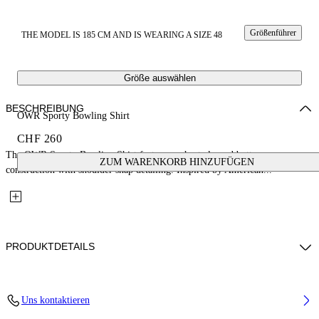
Größenführer
THE MODEL IS 185 CM AND IS WEARING A SIZE 48
Größe auswählen
BESCHREIBUNG
OWR Sporty Bowling Shirt
CHF 260
The OWR Sporty Bowling Shirt features a short-sleeved button-up
ZUM WARENKORB HINZUFÜGEN
construction with shoulder snap detailing. Inspired by American...
PRODUKTDETAILS
Fabric: 100% Cotton
Uns kontaktieren
Code: 44XGG01IS26F002100