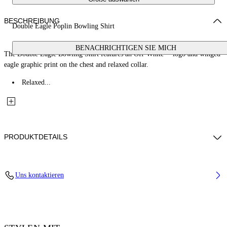
BESCHREIBUNG
Double Eagle Poplin Bowling Shirt
BENACHRICHTIGEN SIE MICH
The Double Eagle Bowling Shirt features an Off-White™ logo and winged
eagle graphic print on the chest and relaxed collar.
Relaxed...
PRODUKTDETAILS
Fabric: 100% Cotton
Uns kontaktieren
Code: 44MGG01FZ26F001100