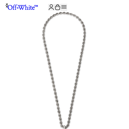
JOIN THE COMMUNITY AND GET 10% OFF YOUR FIRST ORDER