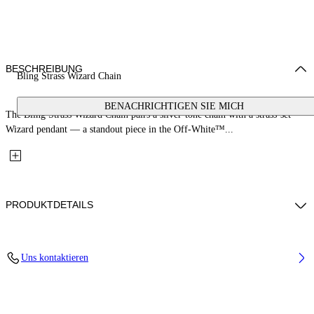
BESCHREIBUNG
Bling Strass Wizard Chain
BENACHRICHTIGEN SIE MICH
The Bling Strass Wizard Chain pairs a silver-tone chain with a strass-set
Wizard pendant — a standout piece in the Off-White™...
PRODUKTDETAILS
Materials: 100% Brass
Uns kontaktieren
Code: OMOB165S26MET0017210