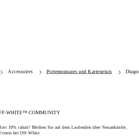
Accessoires
Portemonnaies und Kartenetuis
Diagon
FF-WHITE™
COMMUNITY
sofort 10% rabatt! Bleiben Sie auf dem Laufenden über Neuankünfte,
Events bei Off-White.