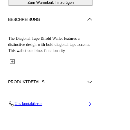
Zum Warenkorb hinzufügen
BESCHREIBUNG
The Diagonal Tape Bifold Wallet features a
distinctive design with bold diagonal tape accents.
This wallet combines functionality...
PRODUKTDETAILS
Fabric: 100% Calfskin Leather
Uns kontaktieren
Code: OMNC09BS26LEA0021016