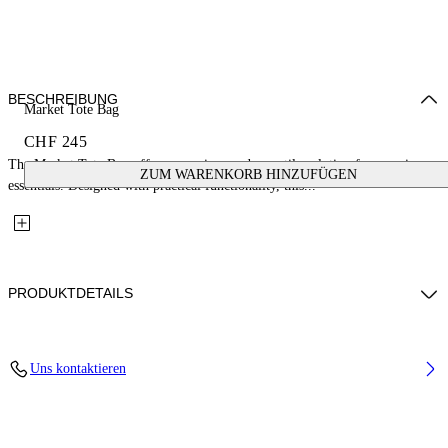
BESCHREIBUNG
Market Tote Bag
CHF 245
The Market Tote Bag offers a spacious and versatile solution for carrying
ZUM WARENKORB HINZUFÜGEN
essentials. Designed with practical functionality, this...
PRODUKTDETAILS
Material: 100% Mesh
Uns kontaktieren
Code: OWNA23FS26FAB0011010