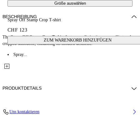
Größe auswählen
BESCHREIBUNG
Spray Off Stamp Crop T-shirt
CHF 123
The Spray Off Stamp Crop T-shirt features a distinctive spray effect and
ZUM WARENKORB HINZUFÜGEN
cropped silhouette, enhancing its modern aesthetic.
Spray...
PRODUKTDETAILS
Fabric: 100% Cotton
Uns kontaktieren
Code: 2AA090S26JER004W282