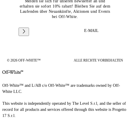
Melden sie sich für unseren newsletter an und
erhalten sie sofort 10% rabatt! Bleiben Sie auf dem
Laufenden über Neuankünfte, Aktionen und Events
bei Off-White.
E-MAIL
© 2026 OFF-WHITE™
ALLE RECHTE VORBEHALTEN
Off-White™ and L/AB c/o Off-White™ are trademarks owned by Off-
White LLC.
This website is independently operated by The Level S.r.l, and the seller of
record for all products and services offered through this website is Progetto
17 S.r.l.