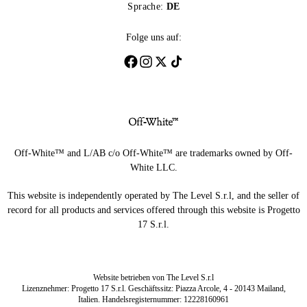
Sprache:
DE
Folge uns auf:
Off-White™ and L/AB c/o Off-White™ are trademarks owned by Off-
White LLC.
This website is independently operated by The Level S.r.l, and the seller of
record for all products and services offered through this website is Progetto
17 S.r.l.
Website betrieben von The Level S.r.l
Lizenznehmer: Progetto 17 S.r.l. Geschäftssitz: Piazza Arcole, 4 - 20143 Mailand,
Italien. Handelsregisternummer: 12228160961