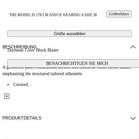
Größenführer
THE MODEL IS 178 CM AND IS WEARING A SIZE 38
Größe auswählen
BESCHREIBUNG
Duchesse Color Block Blazer
BENACHRICHTIGEN SIE MICH
A geometric panel construction defines this Duchesse Color Block Blazer,
emphasizing the structured tailored silhouette.
Covered...
PRODUKTDETAILS
Fabric: 100% Polyester