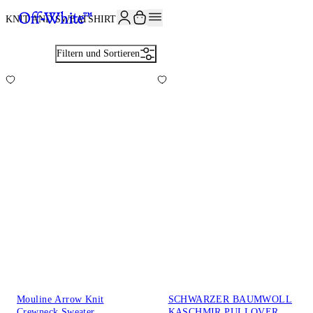
JOIN THE COMMUNITY AND GET 10% OFF YOUR FIRST ORDER
KNIT AND SWEATSHIRTS
17
Filtern und Sortieren
Mouline Arrow Knit
SCHWARZER BAUMWOLL
Crewneck Sweater
KASCHMIR PULLOVER