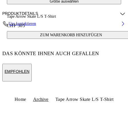
Größe auswählen
PRODUKTDETAILS
Tape Arrow Skate L/S T-Shirt
Uns kontaktieren
CHF 305
Fabric:100% Cotton
ZUM WARENKORB HINZUFÜGEN
Code: OMAB086S25JER0021022
DAS KÖNNTE IHNEN AUCH GEFALLEN
EMPFOHLEN
Home
Archive
Tape Arrow Skate L/S T-Shirt