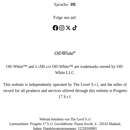
Sprache:
DE
Folge uns auf:
Off-White™ and L/AB c/o Off-White™ are trademarks owned by Off-
White LLC.
This website is independently operated by The Level S.r.l, and the seller of
record for all products and services offered through this website is Progetto
17 S.r.l.
Website betrieben von The Level S.r.l
Lizenznehmer: Progetto 17 S.r.l. Geschäftssitz: Piazza Arcole, 4 - 20143 Mailand,
Italien. Handelsregisternummer: 12228160961