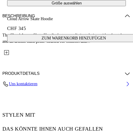
Größe auswählen
BESCHREIBUNG
Cloud Arrow Skate Hoodie
CHF 345
The Cloud Arrow Skate Hoodie features a distinct design with a front logo
ZUM WARENKORB HINZUFÜGEN
and an artistic back print. Crafted for comfort and...
PRODUKTDETAILS
Uns kontaktieren
100% Cotton Diagonal Fleece
Code: 44MBB085G5F00J1001
STYLEN MIT
DAS KÖNNTE IHNEN AUCH GEFALLEN