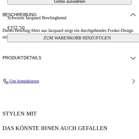
Größe auswählen
BESCHREIBUNG
Schwarze Jacquard Bowlinghemd
€357.50
Dieses Bowling-Shirt aus Jacquard zeigt ein durchgehendes Fresko-Design
mit Engeln und Autos. Made in Italy.
ZUM WARENKORB HINZUFÜGEN
PRODUKTDETAILS
NALLA WEARS SIZE 48 HEIGHT: 6' (184 CM) BUST: 35” (89 CM)
Uns kontaktieren
WAIST: 27“ (70 CM) HIPS: 35” (89 CM)
Material:Acetate 50%, viscose 50%
Code: OMGG013S25FAB0050200
STYLEN MIT
DAS KÖNNTE IHNEN AUCH GEFALLEN