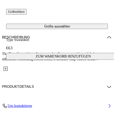
Größenführer
Größe auswählen
BESCHREIBUNG
Type Sweatshirt
€63
The Type Sweatshirt refines everyday fleecewear with a soft baby
ZUM WARENKORB HINZUFÜGEN
silhouette, combining ribbed trims, a shoulder snap-button detail...
PRODUKTDETAILS
Fabric: 100% Cotton
Uns kontaktieren
Code: 44GXC001S26F001651