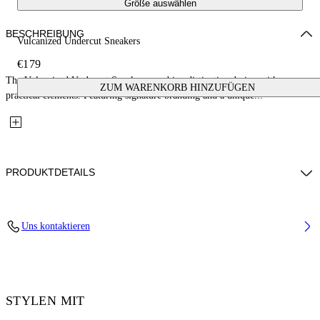
Größe auswählen
BESCHREIBUNG
Vulcanized Undercut Sneakers
€179
The Vulcanized Undercut Sneakers combine distinctive design with
ZUM WARENKORB HINZUFÜGEN
practical elements. Featuring signature branding and a unique...
PRODUKTDETAILS
Upper: 100% Cotton, Outsole: 100% Rubber, Lining: 100% Cotton
Uns kontaktieren
Code: OWIA28QC99FAB0011001
STYLEN MIT