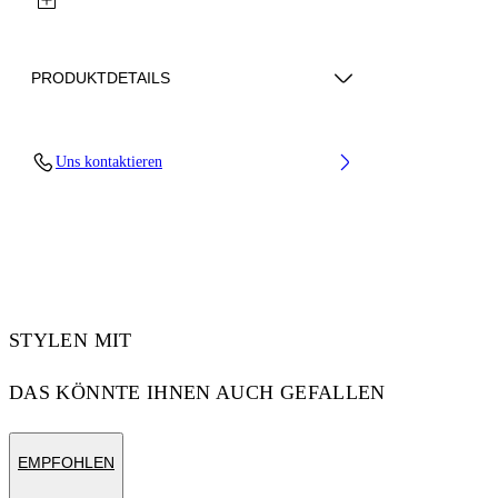
PRODUKTDETAILS
Lens Width (caliber): 56 mm
Uns kontaktieren
Bridge Width: 16 mm
Temple Length: 145 mm
Material: Acetate
Code: OW10351037561037
STYLEN MIT
DAS KÖNNTE IHNEN AUCH GEFALLEN
EMPFOHLEN