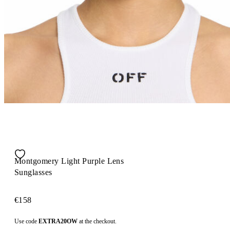
Montgomery Light Purple Lens
Sunglasses
€158
Use code
EXTRA20OW
at the checkout.