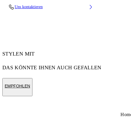
Lens Width (caliber): 54 mm
Uns kontaktieren
Bridge Width: 21 mm
Temple Length: 145 mm
Material: Acetate
Code: OW10331007541007
STYLEN MIT
DAS KÖNNTE IHNEN AUCH GEFALLEN
EMPFOHLEN
Hom