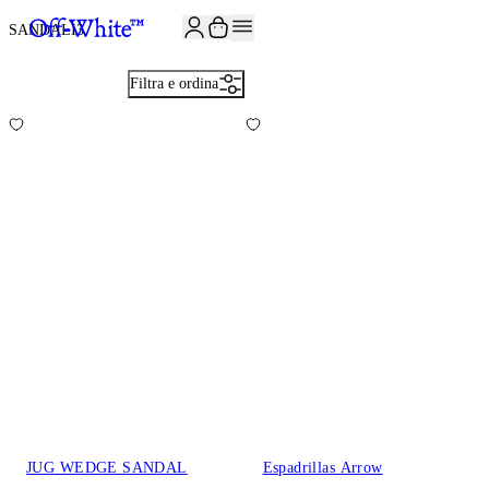
ISCRIVITI ALLA NEWSLETTER E RICEVI 10% DI SCONTO SUL TUO P
SANDALI
3
Filtra e ordina
JUG WEDGE SANDAL
Espadrillas Arrow