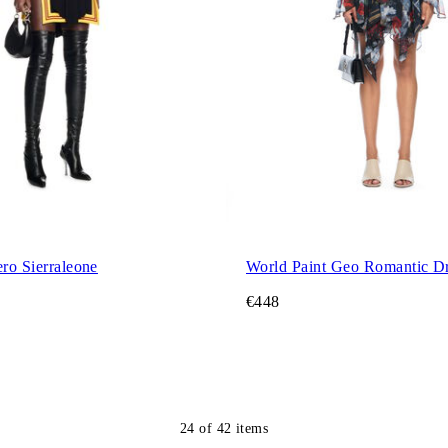
ero Sierraleone
World Paint Geo Romantic D
€448
24
of
42
items