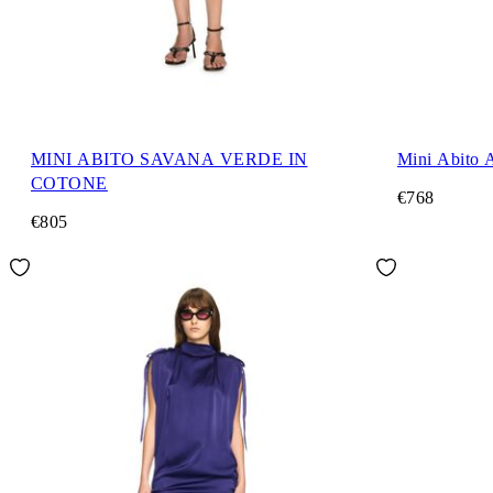
MINI ABITO SAVANA VERDE IN
Mini Abito 
COTONE
€768
€805