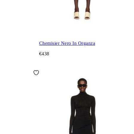
Chemisier Nero In Organza
€438