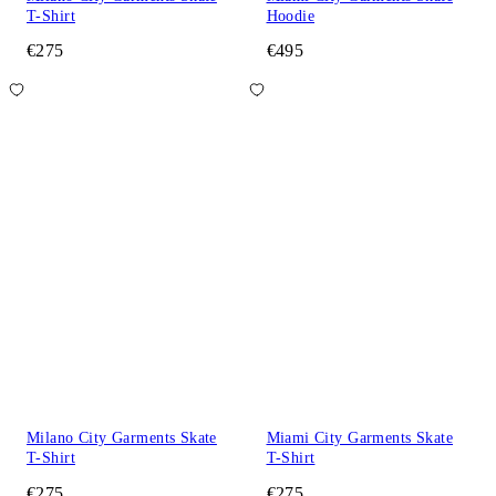
T-Shirt
Hoodie
€275
€495
Milano City Garments Skate
Miami City Garments Skate
T-Shirt
T-Shirt
€275
€275