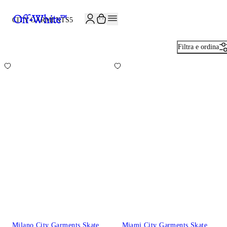
ISCRIVITI ALLA NEWSLETTER E RICEVI 10% DI SCONTO SUL TUO P
CITY GARMENTS
5
Filtra e ordina
Milano City Garments Skate
Miami City Garments Skate