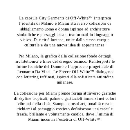
La capsule City Garments di Off-White™ interpreta
l’identità di Milano e Miami attraverso collezioni di
abbigliamento uomo
e donna ispirate ad architetture
simboliche e paesaggi urbani trasformati in linguaggio
visivo. Due città lontane, unite dalla stessa energia
culturale e da una nuova idea di appartenenza.
Per Milano, la grafica della collezione fonde dettagli
architettonici e linee del disegno tecnico. Reinterpreta le
forme iconiche del Duomo e l’approccio progettuale di
Leonardo Da Vinci. Le Frecce Off-White™ dialogano
con lettering raffinati, ispirati alla sofisticata attitudine
milanese.
La collezione per Miami prende forma attraverso grafiche
di skyline tropicali, palme e grattacieli immersi nei colori
vibranti della città. Stampe aerosol art, tonalità rosa e
richiami al paesaggio costiero definiscono una capsule
fresca, brillante e volutamente caotica, dove l’anima di
Miami incontra l’estetica di Off-White™.