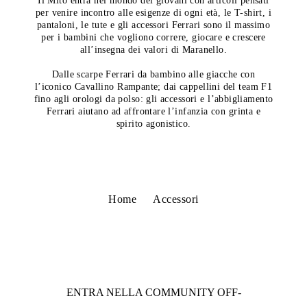
Il Mito entra nel mondo dei giovani con articoli pensati
per venire incontro alle esigenze di ogni età, le T-shirt, i
pantaloni, le tute e gli accessori Ferrari sono il massimo
per i bambini che vogliono correre, giocare e crescere
all’insegna dei valori di Maranello.
Dalle scarpe Ferrari da bambino alle giacche con
l’iconico Cavallino Rampante; dai cappellini del team F1
fino agli orologi da polso: gli accessori e l’abbigliamento
Ferrari aiutano ad affrontare l’infanzia con grinta e
spirito agonistico.
Home
Accessori
ENTRA NELLA COMMUNITY
OFF-