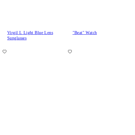
Virgil L Light Blue Lens
"Beat" Watch
Sunglasses