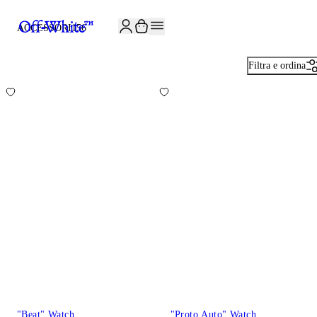
ISCRIVITI ALLA NEWSLETTER E RICEVI 10% DI SCONTO SUL TUO P
ACCESSORI
156
Filtra e ordina
"Beat" Watch
"Proto Auto" Watch