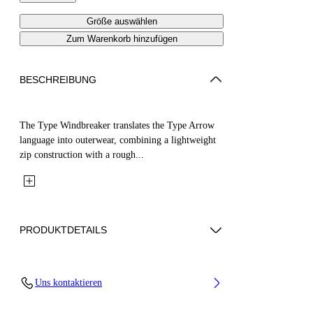
Größe auswählen
Zum Warenkorb hinzufügen
BESCHREIBUNG
The Type Windbreaker translates the Type Arrow
language into outerwear, combining a lightweight
zip construction with a rough...
PRODUKTDETAILS
Fabric: 100% Polyamide
Uns kontaktieren
Code: 44BEB003S26F001001