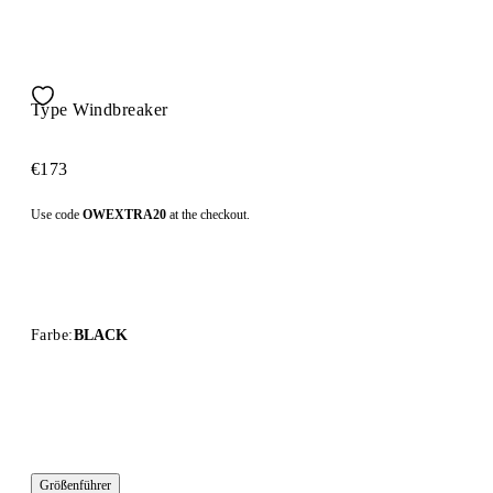
Type Windbreaker
€173
Use code
OWEXTRA20
at the checkout.
Farbe:
BLACK
Größenführer