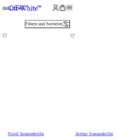
JOIN THE COMMUNITY AND GET 10% OFF YOUR FIRST ORDER
BRILLEN
5
Filtern und Sortieren
Virgil Sonnenbrille
Arthur Sonnenbrille