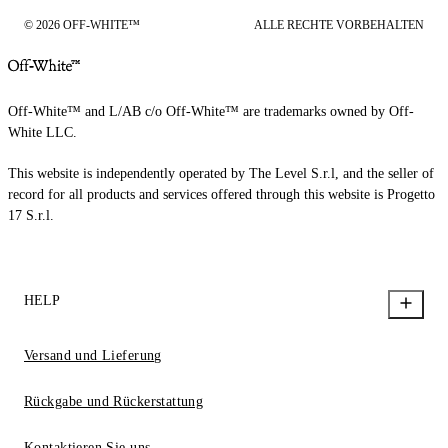
© 2026 OFF-WHITE™
ALLE RECHTE VORBEHALTEN
Off-White™ and L/AB c/o Off-White™ are trademarks owned by Off-
White LLC.
This website is independently operated by The Level S.r.l, and the seller of
record for all products and services offered through this website is Progetto
17 S.r.l.
HELP
Versand und Lieferung
Rückgabe und Rückerstattung
Kontaktieren Sie uns