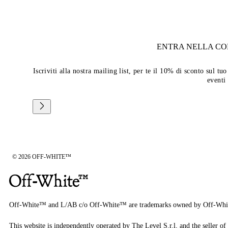
ENTRA NELLA C
Iscriviti alla nostra mailing list, per te il 10% di sconto sul 
eventi
© 2026 OFF-WHITE™
Off-White™ and L/AB c/o Off-White™ are trademarks owned by Off-Whi
This website is independently operated by The Level S.r.l, and the seller of 