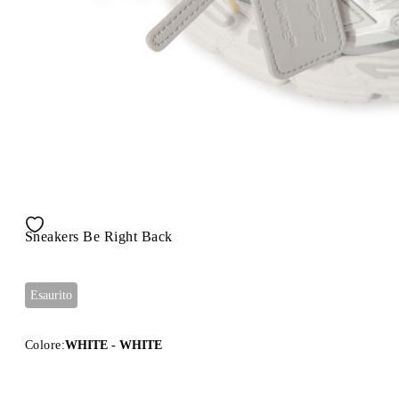
Sneakers Be Right Back
Esaurito
Colore:
WHITE - WHITE