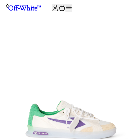
ISCRIVITI ALLA NEWSLETTER E RICEVI 10% DI SCONTO SUL TUO P