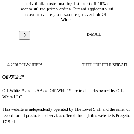
Iscriviti alla nostra mailing list, per te il 10% di
sconto sul tuo primo ordine. Rimani aggiornato sui
nuovi arrivi, le promozioni e gli eventi di Off-
White.
E-MAIL
© 2026 OFF-WHITE™
TUTTI I DIRITTI RISERVATI
Off-White™ and L/AB c/o Off-White™ are trademarks owned by Off-
White LLC.
This website is independently operated by The Level S.r.l, and the seller of
record for all products and services offered through this website is Progetto
17 S.r.l.