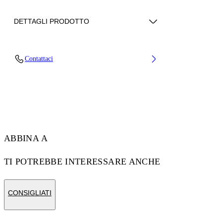
DETTAGLI PRODOTTO
Upper: 88% Polyester, 12% Polyurethane,
Contattaci
Outsole: 100% Rubber, Lining: 100% Polyester
Codice: OWIA28KS26FAB0010730
ABBINA A
TI POTREBBE INTERESSARE ANCHE
CONSIGLIATI