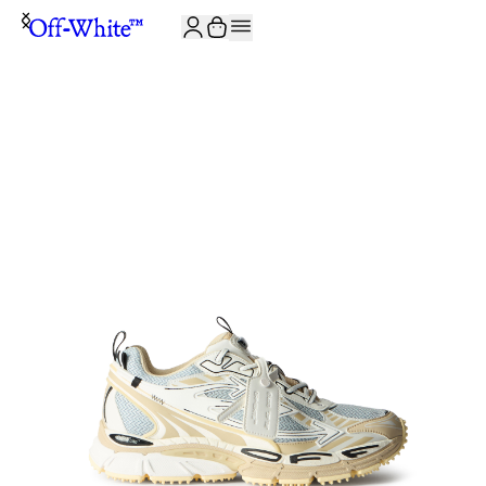
ISCRIVITI ALLA NEWSLETTER E RICEVI 10% DI SCONTO SUL TUO P