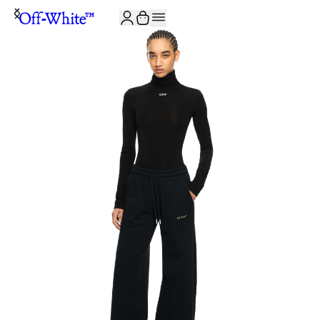
ISCRIVITI ALLA NEWSLETTER E RICEVI 10% DI SCONTO SUL TUO P