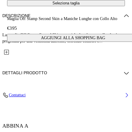
Seleziona taglia
DESCRIZIONE
Maglia Off Stamp Second Skin a Maniche Lunghe con Collo Alto
€395
La maglia Off Stamp Second Skin a maniche lunghe con collo alto è
AGGIUNGI ALLA SHOPPING BAG
progettata per una vestibilità aderente, offrendo comfort e...
DETTAGLI PRODOTTO
Fabric: 95% Acetate, 5% Elastane
Contattaci
Codice: 2AD122C99JER004W003
ABBINA A