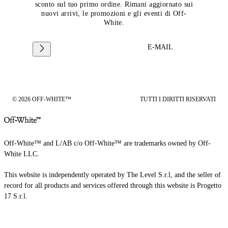
sconto sul tuo primo ordine. Rimani aggiornato sui
nuovi arrivi, le promozioni e gli eventi di Off-
White.
E-MAIL
© 2026 OFF-WHITE™
TUTTI I DIRITTI RISERVATI
Off-White™ and L/AB c/o Off-White™ are trademarks owned by Off-
White LLC.
This website is independently operated by The Level S.r.l, and the seller of
record for all products and services offered through this website is Progetto
17 S.r.l.