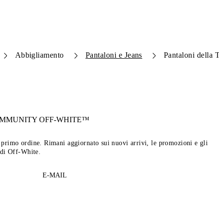
Abbigliamento
Pantaloni e Jeans
Pantaloni della 
OMMUNITY
OFF-WHITE™
tuo primo ordine. Rimani aggiornato sui nuovi arrivi, le promozioni e gli
 di Off-White.
E-MAIL