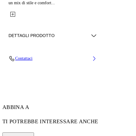
un mix di stile e comfort...
DETTAGLI PRODOTTO
Fabric: 100% Cotton
Contattaci
Codice: 2CH006S26FLE002W932
ABBINA A
TI POTREBBE INTERESSARE ANCHE