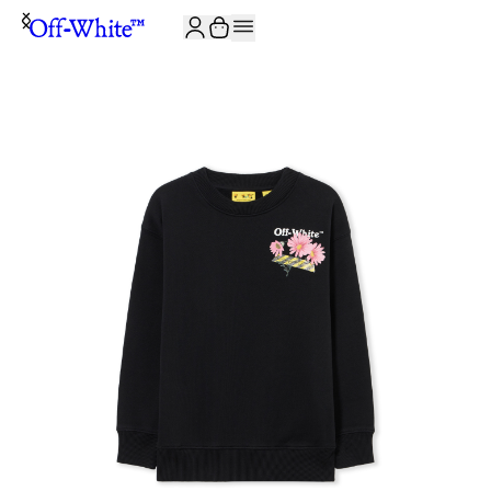
ISCRIVITI ALLA NEWSLETTER E RICEVI 10% DI SCONTO SUL TUO P