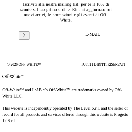
Iscriviti alla nostra mailing list, per te il 10% di
sconto sul tuo primo ordine. Rimani aggiornato sui
nuovi arrivi, le promozioni e gli eventi di Off-
White.
E-MAIL
© 2026 OFF-WHITE™
TUTTI I DIRITTI RISERVATI
Off-White™ and L/AB c/o Off-White™ are trademarks owned by Off-
White LLC.
This website is independently operated by The Level S.r.l, and the seller of
record for all products and services offered through this website is Progetto
17 S.r.l.