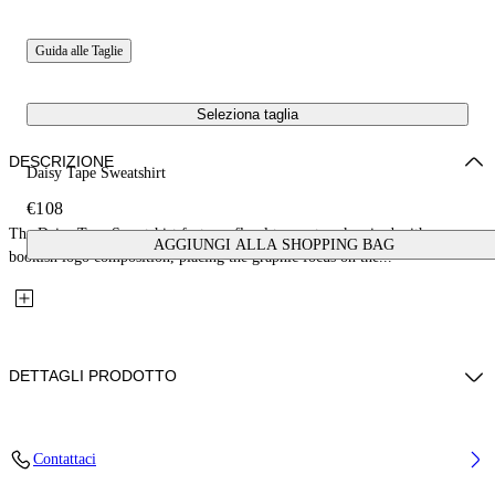
Guida alle Taglie
Seleziona taglia
DESCRIZIONE
Daisy Tape Sweatshirt
€108
The Daisy Tape Sweatshirt features floral tape artwork paired with a
AGGIUNGI ALLA SHOPPING BAG
bookish logo composition, placing the graphic focus on the...
DETTAGLI PRODOTTO
Fabric: 100% Cotton
Contattaci
Codice: 44GBA001S26F003001