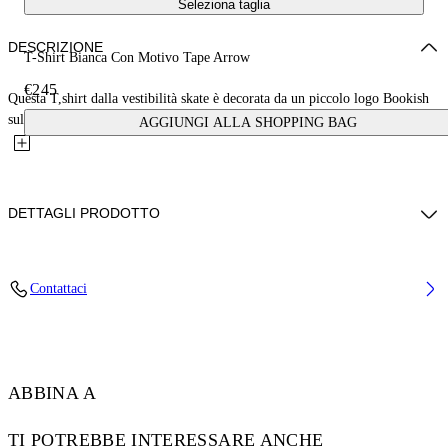
Seleziona taglia
DESCRIZIONE
T-Shirt Bianca Con Motivo Tape Arrow
€245
Questa T,shirt dalla vestibilità skate è decorata da un piccolo logo Bookish
sul davanti e da una versione oversize del motivo...
AGGIUNGI ALLA SHOPPING BAG
DETTAGLI PRODOTTO
Louis Indossa La Taglia M Altezza: 190 Cm petto: 89 Cm Vita: 72 Cm
Contattaci
Fianchi: 93 Cm
Codice: OMAA120S25JER00D0122
ABBINA A
TI POTREBBE INTERESSARE ANCHE