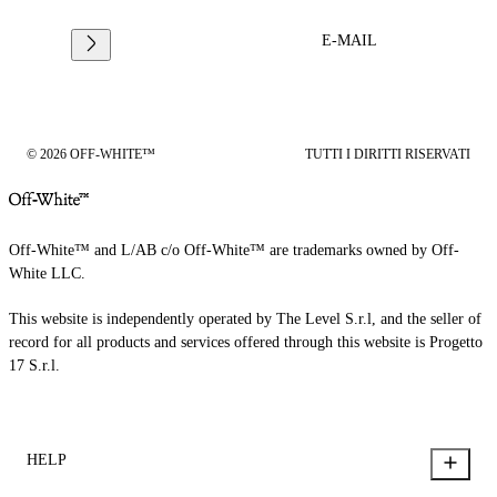
E-MAIL
© 2026 OFF-WHITE™
TUTTI I DIRITTI RISERVATI
Off-White™ and L/AB c/o Off-White™ are trademarks owned by Off-
White LLC.
This website is independently operated by The Level S.r.l, and the seller of
record for all products and services offered through this website is Progetto
17 S.r.l.
HELP