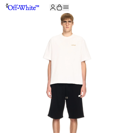
ISCRIVITI ALLA NEWSLETTER E RICEVI 10% DI SCONTO SUL TUO P