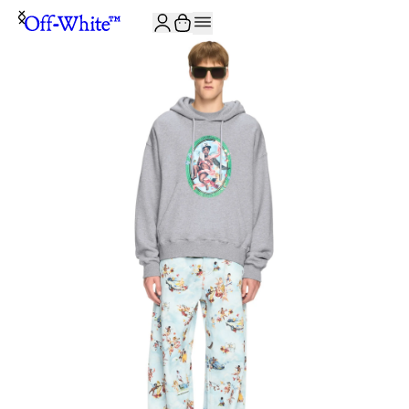
ISCRIVITI ALLA NEWSLETTER E RICEVI 10% DI SCONTO SUL TUO P