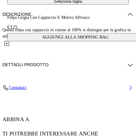
Seleziona taglia
DESCRIZIONE
Felpa Grigia Con Cappuccio E Motivo Affresco
€325
Questa felpa con cappuccio in cotone al 100% si distingue per la grafica in
stile affresco sul davanti. Il capo presenta una...
AGGIUNGI ALLA SHOPPING BAG
DETTAGLI PRODOTTO
Louis Indossa La Taglia M Altezza: 190 Cm petto: 89 Cm Vita: 72 Cm
Contattaci
Fianchi: 93 Cm
Codice: OMBB085S25FLE0030810
ABBINA A
TI POTREBBE INTERESSARE ANCHE