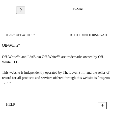
E-MAIL
© 2026 OFF-WHITE™
TUTTI I DIRITTI RISERVATI
Off-White™ and L/AB c/o Off-White™ are trademarks owned by Off-
White LLC.
This website is independently operated by The Level S.r.l, and the seller of
record for all products and services offered through this website is Progetto
17 S.r.l.
HELP