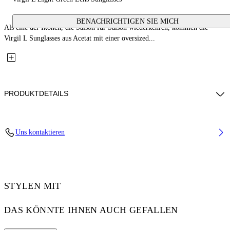
BENACHRICHTIGEN SIE MICH
Als eine der Ikonen, die Saison für Saison wiederkehren, kommen die
Virgil L Sunglasses aus Acetat mit einer oversized...
PRODUKTDETAILS
Lens Width (caliber): 53 mm
Uns kontaktieren
Bridge Width: 22 mm
Temple Length: 145 mm
Material: Acetate
Code: OW10221050531050
STYLEN MIT
DAS KÖNNTE IHNEN AUCH GEFALLEN