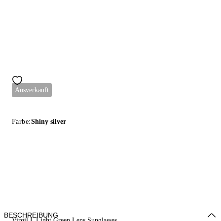
Ausverkauft
Farbe:
Shiny silver
BESCHREIBUNG
Virgil L Light Green Lens Sunglasses