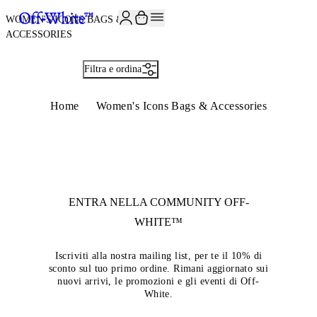
ISCRIVITI ALLA NEWSLETTER E RICEVI 10% DI SCONTO SUL TUO P
WOMEN'S ICONS BAGS &
ACCESSORIES
Filtra e ordina
Home
Women's Icons Bags & Accessories
ENTRA NELLA COMMUNITY
OFF-
WHITE™
Iscriviti alla nostra mailing list, per te il 10% di
sconto sul tuo primo ordine. Rimani aggiornato sui
nuovi arrivi, le promozioni e gli eventi di Off-
White.