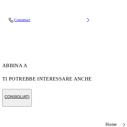
Upper: 88% Polyester Knit, 12% Tpu, Outsole:
Contattaci
100% Rubber, Lining: 100% Polyester
Codice: OMIA2AOS26FAB0011710
ABBINA A
TI POTREBBE INTERESSARE ANCHE
CONSIGLIATI
Home