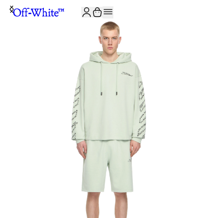
ISCRIVITI ALLA NEWSLETTER E RICEVI 10% DI SCONTO SUL TUO P