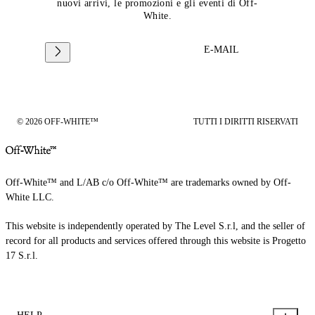
nuovi arrivi, le promozioni e gli eventi di Off-
White.
E-MAIL
© 2026 OFF-WHITE™
TUTTI I DIRITTI RISERVATI
Off-White™ and L/AB c/o Off-White™ are trademarks owned by Off-
White LLC.
This website is independently operated by The Level S.r.l, and the seller of
record for all products and services offered through this website is Progetto
17 S.r.l.