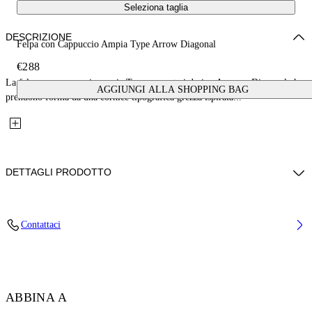
Seleziona taglia
DESCRIZIONE
Felpa con Cappuccio Ampia Type Arrow Diagonal
€288
La felpa con cappuccio ampia Type presenta i design Arrow e Diagonal che
AGGIUNGI ALLA SHOPPING BAG
prendono forma da una cornice tipografica grezza ispirata...
DETTAGLI PRODOTTO
Fabric: 100% Cotton
Contattaci
Codice: 44MBB12MS26F006330
ABBINA A