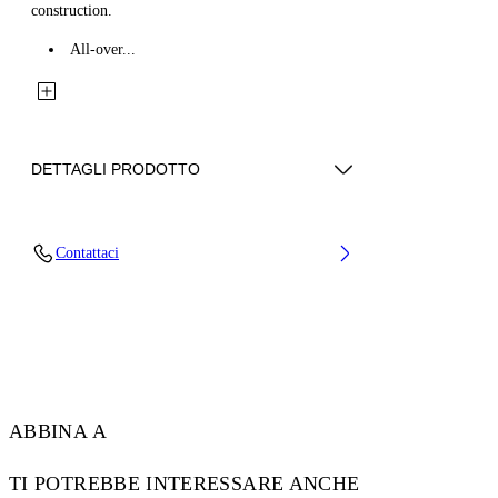
construction.
All-over...
DETTAGLI PRODOTTO
Fabric: 100% Cotton
Contattaci
Codice: 44MES01FZ26F001420
ABBINA A
TI POTREBBE INTERESSARE ANCHE