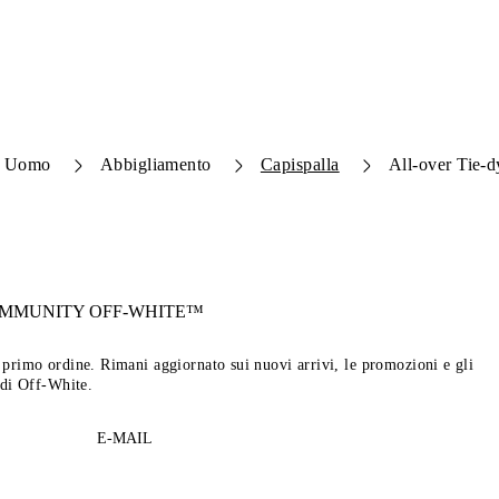
Uomo
Abbigliamento
Capispalla
All-over Tie-d
OMMUNITY
OFF-WHITE™
tuo primo ordine. Rimani aggiornato sui nuovi arrivi, le promozioni e gli
 di Off-White.
E-MAIL