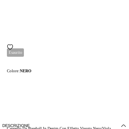
Esaurito
Colore:
NERO
DESCRIZIONE
Cappello Da Baseball In Denim Con Effetto Vissuto Nero/Viola