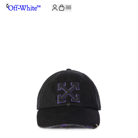
ISCRIVITI ALLA NEWSLETTER E RICEVI 10% DI SCONTO SUL TUO P