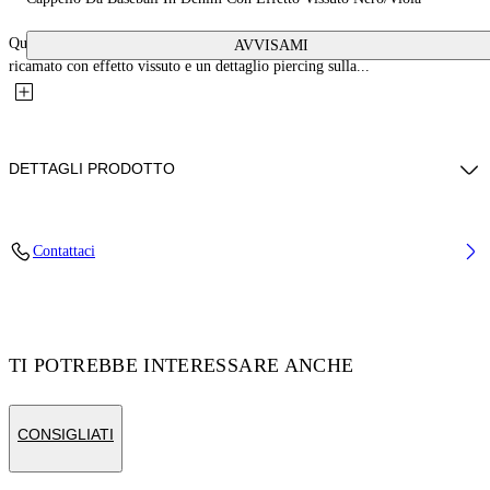
Questo cappello da baseball in denim presenta un motivo Arrow oversize
AVVISAMI
ricamato con effetto vissuto e un dettaglio piercing sulla...
DETTAGLI PRODOTTO
Juni Indossa La Taglia O/S Altezza: 176 Cm petto: 73 Cm Vita: 60 Cm
Contattaci
Fianchi: 89 Cm
Codice: OWLA017S25DEN0031049
TI POTREBBE INTERESSARE ANCHE
CONSIGLIATI