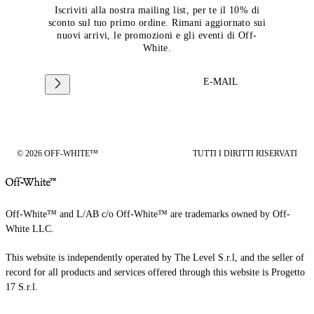
Iscriviti alla nostra mailing list, per te il 10% di
sconto sul tuo primo ordine. Rimani aggiornato sui
nuovi arrivi, le promozioni e gli eventi di Off-
White.
E-MAIL
© 2026 OFF-WHITE™
TUTTI I DIRITTI RISERVATI
Off-White™ and L/AB c/o Off-White™ are trademarks owned by Off-
White LLC.
This website is independently operated by The Level S.r.l, and the seller of
record for all products and services offered through this website is Progetto
17 S.r.l.