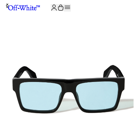
ISCRIVITI ALLA NEWSLETTER E RICEVI 10% DI SCONTO SUL TUO P