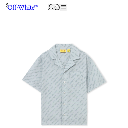
ISCRIVITI ALLA NEWSLETTER E RICEVI 10% DI SCONTO SUL TUO P