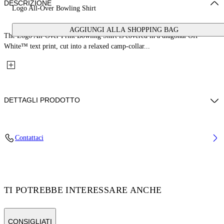
DESCRIZIONE
Logo All-Over Bowling Shirt
AGGIUNGI ALLA SHOPPING BAG
The Logo All-Over Print Bowling Shirt is covered in a diagonal Off-
White™ text print, cut into a relaxed camp-collar...
DETTAGLI PRODOTTO
Fabric: 100% Cotton
Contattaci
Codice: 44BGA002S26F001451
TI POTREBBE INTERESSARE ANCHE
CONSIGLIATI