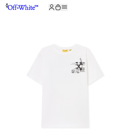
ISCRIVITI ALLA NEWSLETTER E RICEVI 10% DI SCONTO SUL TUO P