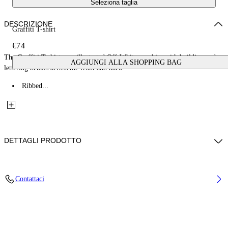
Seleziona taglia
DESCRIZIONE
Graffiti T-shirt
€74
The Graffiti T-shirt uses illustrated Off-White graphics with building and
AGGIUNGI ALLA SHOPPING BAG
lettering details across the front and back.
Ribbed...
DETTAGLI PRODOTTO
Fabric: 100% Cotton
Contattaci
Codice: 44BAA002S26J003100