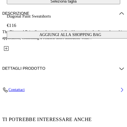
Seleziona taglia
DESCRIZIONE
Diagonal Paint Sweatshorts
€116
The Diagonal Paint Sweatshorts are defined by a painterly diagonal graphic
AGGIUNGI ALLA SHOPPING BAG
application, combining a relaxed short silhouette with...
DETTAGLI PRODOTTO
Fabric: 100% Cotton
Contattaci
Codice: 44BCI001S26F003001
TI POTREBBE INTERESSARE ANCHE