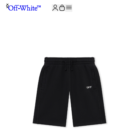
ISCRIVITI ALLA NEWSLETTER E RICEVI 10% DI SCONTO SUL TUO P