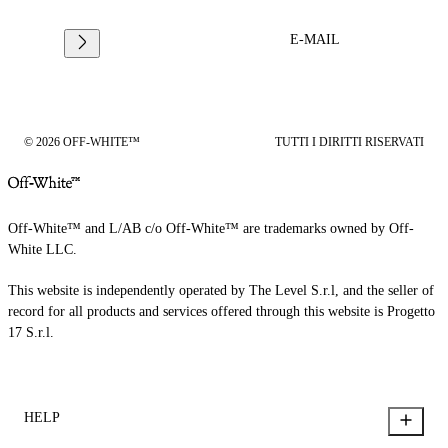
E-MAIL
© 2026 OFF-WHITE™
TUTTI I DIRITTI RISERVATI
Off-White™ and L/AB c/o Off-White™ are trademarks owned by Off-
White LLC.
This website is independently operated by The Level S.r.l, and the seller of
record for all products and services offered through this website is Progetto
17 S.r.l.
HELP