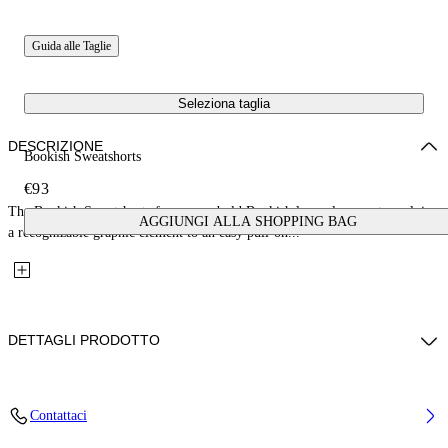
Guida alle Taglie
Seleziona taglia
DESCRIZIONE
Bookish Sweatshorts
€93
The Bookish Sweatshorts focus on a bold Bookish logo placement, applying
AGGIUNGI ALLA SHOPPING BAG
a recognizable graphic element to an easy pull-on...
DETTAGLI PRODOTTO
Fabric: 100% Cotton
Contattaci
Codice: 44BCI001S26F005410