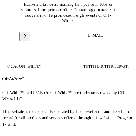
Iscriviti alla nostra mailing list, per te il 10% di
sconto sul tuo primo ordine. Rimani aggiornato sui
nuovi arrivi, le promozioni e gli eventi di Off-
White.
E-MAIL
© 2026 OFF-WHITE™
TUTTI I DIRITTI RISERVATI
Off-White™ and L/AB c/o Off-White™ are trademarks owned by Off-
White LLC.
This website is independently operated by The Level S.r.l, and the seller of
record for all products and services offered through this website is Progetto
17 S.r.l.