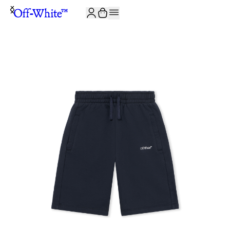
ISCRIVITI ALLA NEWSLETTER E RICEVI 10% DI SCONTO SUL TUO P