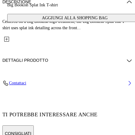
DESCRIZIONE
Big Bookish Splat Ink T-shirt
AGGIUNGI ALLA SHOPPING BAG
Centered on a Big Bookish logo treatment, the Big Bookish Splat Ink T-
shirt uses splat ink detailing across the front...
DETTAGLI PRODOTTO
Fabric: 100% Cotton
Contattaci
Codice: 44BAA002S26J002100
TI POTREBBE INTERESSARE ANCHE
CONSIGLIATI