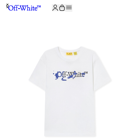
ISCRIVITI ALLA NEWSLETTER E RICEVI 10% DI SCONTO SUL TUO P