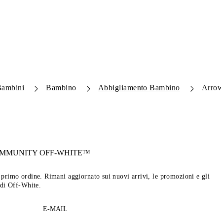
Bambini
Bambino
Abbigliamento Bambino
Arrow
OMMUNITY
OFF-WHITE™
tuo primo ordine. Rimani aggiornato sui nuovi arrivi, le promozioni e gli
 di Off-White.
E-MAIL