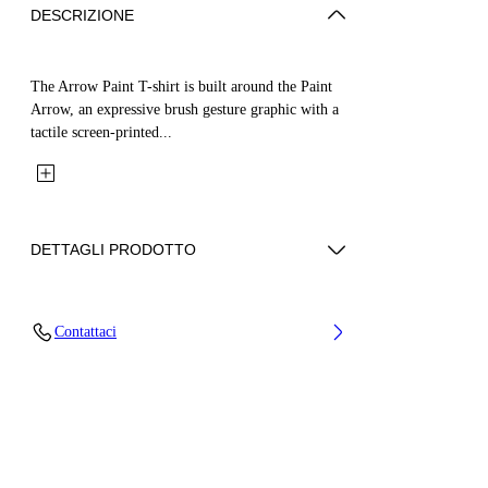
DESCRIZIONE
The Arrow Paint T-shirt is built around the Paint
Arrow, an expressive brush gesture graphic with a
tactile screen-printed...
DETTAGLI PRODOTTO
Fabric: 100% Cotton
Contattaci
Codice: 44BAA002S26J006001