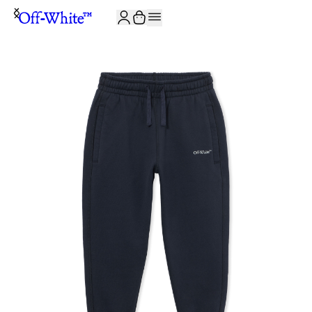
ISCRIVITI ALLA NEWSLETTER E RICEVI 10% DI SCONTO SUL TUO P