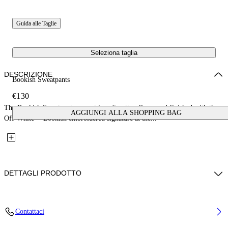
Guida alle Taglie
Seleziona taglia
DESCRIZIONE
Bookish Sweatpants
€130
The Bookish Sweatpants are cut in soft cotton fleece and finished with the
AGGIUNGI ALLA SHOPPING BAG
Off-White™ Bookish embroidered signature at the...
DETTAGLI PRODOTTO
Fabric: 100% Cotton
Contattaci
Codice: 44GCH001S26F003410 4