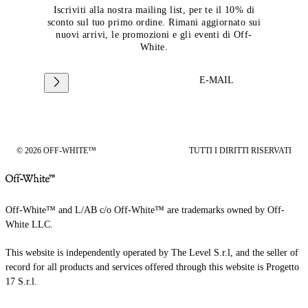
Iscriviti alla nostra mailing list, per te il 10% di
sconto sul tuo primo ordine. Rimani aggiornato sui
nuovi arrivi, le promozioni e gli eventi di Off-
White.
E-MAIL
© 2026 OFF-WHITE™
TUTTI I DIRITTI RISERVATI
Off-White™ and L/AB c/o Off-White™ are trademarks owned by Off-
White LLC.
This website is independently operated by The Level S.r.l, and the seller of
record for all products and services offered through this website is Progetto
17 S.r.l.