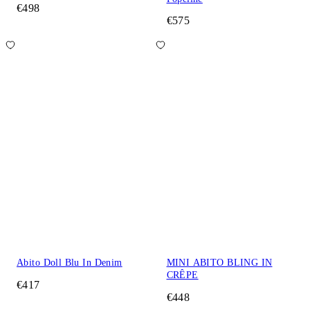
€498
€575
Abito Doll Blu In Denim
MINI ABITO BLING IN
CRÊPE
€417
€448