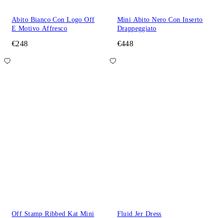
Abito Bianco Con Logo Off
Mini Abito Nero Con Inserto
E Motivo Affresco
Drappeggiato
€248
€448
Off Stamp Ribbed Kat Mini
Fluid Jer Dress