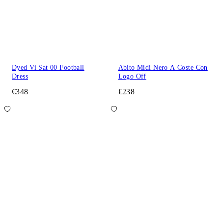
Dyed Vi Sat 00 Football
Abito Midi Nero A Coste Con
Dress
Logo Off
€348
€238