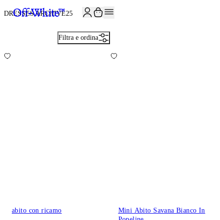
ISCRIVITI ALLA NEWSLETTER E RICEVI 10% DI SCONTO SUL TUO P
DRESSES ARCHIVE
25
Filtra e ordina
abito con ricamo
Mini Abito Savana Bianco In
Popeline