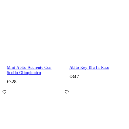
Mini Abito Aderente Con
Abito Key Blu In Raso
Scollo Olimpionico
€347
€328