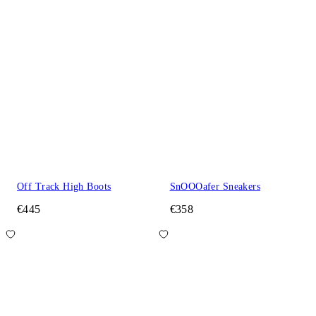
Off Track High Boots
SnOOOafer Sneakers
€445
€358