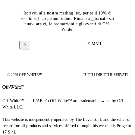
Iscriviti alla nostra mailing list, per te il 10% di
sconto sul tuo primo ordine. Rimani aggiornato sui
nuovi arrivi, le promozioni e gli eventi di Off-
White.
E-MAIL
© 2026 OFF-WHITE™
TUTTI I DIRITTI RISERVATI
Off-White™ and L/AB c/o Off-White™ are trademarks owned by Off-
White LLC.
This website is independently operated by The Level S.r.l, and the seller of
record for all products and services offered through this website is Progetto
17 S.r.l.